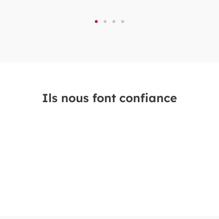
sa
té avec
té avec l’IA » est une
Ils nous font confiance
i montre comment
 et optimiser son
utils d’intelligence
t d’adopter des
ravailler plus vite,
e concentrer sur les
ur ajoutée.