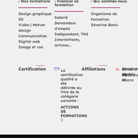
› Nos formations
› Financer sa
› Qui sommes-nous
formation
Design graphique
Organisme de
Salarié
3D
formation
Demandeur
Vidéo | Motion
Séverine Bonis
d'emploi
design
Indépendant, TNS
Communication
Intermittents,
Digital web
artistes...
Image et son
Certification
Affiliations
Imaginer et constr
La
certification
un modèle de vie meilleu
qualité a
en Alsace
été
délivrée au
titre de la
catégorie
suivante :
ACTIONS
DE
FORMATIONS