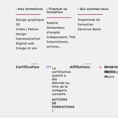
› Nos formations
› Financer sa
› Qui sommes-nous
formation
Design graphique
Organisme de
Salarié
3D
formation
Demandeur
Vidéo | Motion
Séverine Bonis
d'emploi
design
Indépendant, TNS
Communication
Intermittents,
Digital web
artistes...
Image et son
Certification
Affiliations
Imaginer et constr
La
certification
un modèle de vie meilleu
qualité a
en Alsace
été
délivrée au
titre de la
catégorie
suivante :
ACTIONS
DE
FORMATIONS