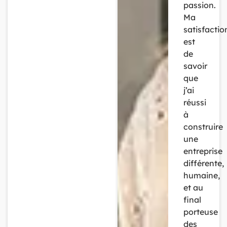
passion.
Ma
satisfactio
est
de
savoir
que
j’ai
réussi
à
construire
une
entreprise
différente,
humaine,
et au
final
porteuse
des