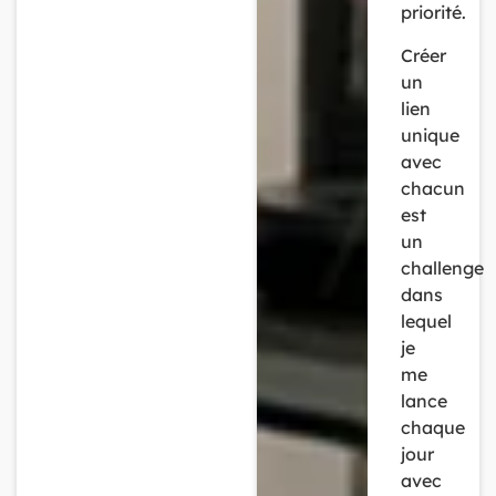
priorité.
Créer
un
lien
unique
avec
chacun
est
un
challenge
dans
lequel
je
me
lance
chaque
jour
avec