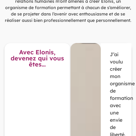
relations humaines m’ont amenés à créer Elonis, un
organisme de formation permettant à chacun de s’améliorer,
de se projeter dans l’avenir avec enthousiasme et de se
réaliser aussi bien professionnellement que personnellement.
Avec Elonis,
J’ai
devenez qui vous
voulu
êtes…
créer
mon
organisme
de
formation
avec
une
envie
de
liberté,