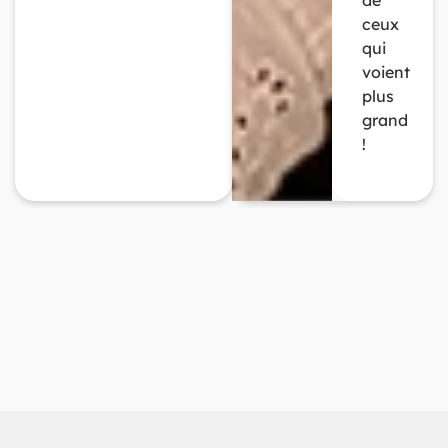
de
ceux
qui
voient
plus
grand
!