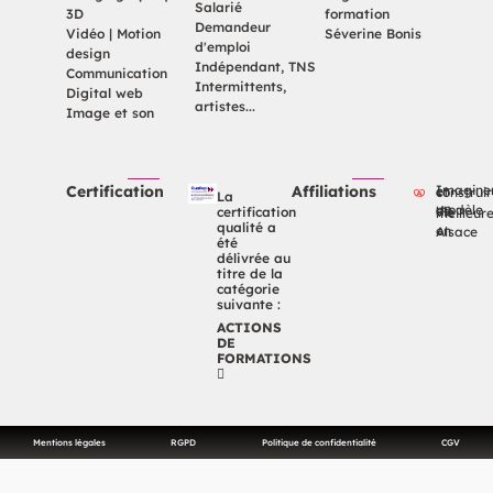
Salarié
3D
formation
Demandeur
Vidéo | Motion
Séverine Bonis
d'emploi
design
Indépendant, TNS
Communication
Intermittents,
Digital web
artistes...
Image et son
Certification
Affiliations
Imaginer et constr
La
certification
un modèle de vie meilleu
qualité a
en Alsace
été
délivrée au
titre de la
catégorie
suivante :
ACTIONS
DE
FORMATIONS
Mentions légales
RGPD
Politique de confidentialité
CGV