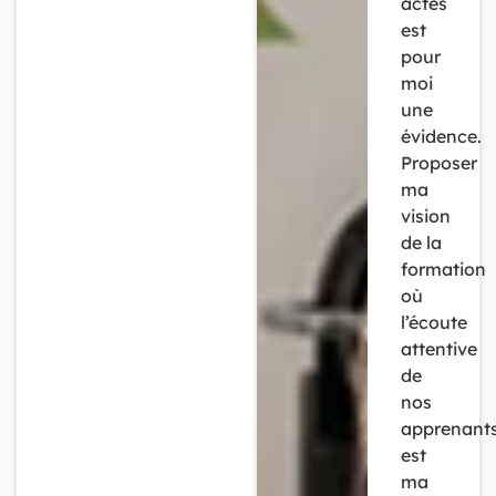
actes
est
pour
moi
une
évidence.
Proposer
ma
vision
de la
formation
où
l’écoute
attentive
de
nos
apprenant
est
ma