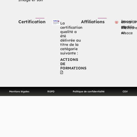
Certification
Affiliations
Imaginer et constr
La
certification
un modèle de vie meilleu
qualité a
en Alsace
été
délivrée au
titre de la
catégorie
suivante :
ACTIONS
DE
FORMATIONS
Mentions légales
RGPD
Politique de confidentialité
CGV