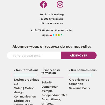
10 place Gutenberg
67000 Strasbourg
Tél.: 03 88 32 43 44
Accès TRAM station Homme de Fer
Lignes
A
B
C
D
F
Abonnez-vous et recevez de nos nouvelles
ENVOYER
› Nos formations
› Financer sa
› Qui sommes-nous
formation
Design graphique
Organisme de
Salarié
3D
formation
Demandeur
Vidéo | Motion
Séverine Bonis
d'emploi
design
Indépendant, TNS
Communication
Intermittents,
Digital web
artistes...
Image et son