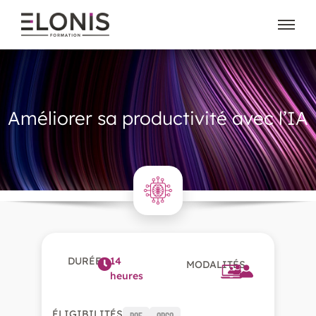
Améliorer sa productivité avec l’IA
DURÉE
14
MODALITÉS
heures
ÉLIGIBILITÉS