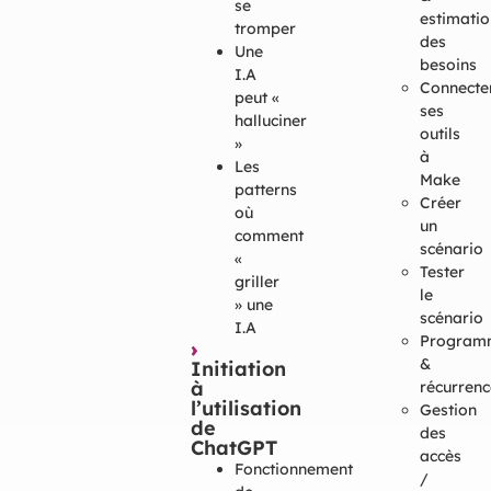
se
estimatio
tromper
des
Une
besoins
I.A
Connecte
peut «
ses
halluciner
outils
»
à
Les
Make
patterns
Créer
où
un
comment
scénario
«
Tester
griller
le
» une
scénario
I.A
Program
›
&
Initiation
à
récurrenc
l’utilisation
Gestion
de
des
ChatGPT
accès
Fonctionnement
/