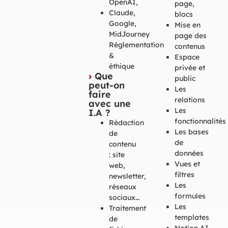
OpenAI,
page,
Claude,
blocs
Google,
Mise en
MidJourney
page des
Réglementation
contenus
&
Espace
éthique
privée et
›
Que
public
peut-on
Les
faire
relations
avec une
Les
I.A ?
fonctionnalités
Rédaction
Les bases
de
de
contenu
données
: site
Vues et
web,
filtres
newsletter,
Les
réseaux
formules
sociaux…
Les
Traitement
templates
de
Notion AI