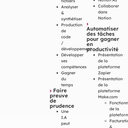
fichiers
Collaborer
Analyser
dans
&
Notion
synthétiser
›
Production
Automatiser
de
des tâches
code
pour gagner
/
en
productivité
développement
Présentation
Développer
de la
ses
plateforme
compétences
Zapier
Gagner
Présentation
du
de la
temps
›
Faire
plateforme
preuve
Make.com
de
Fonction
prudence
de la
Une
platefor
I.A
Facturati
peut
&