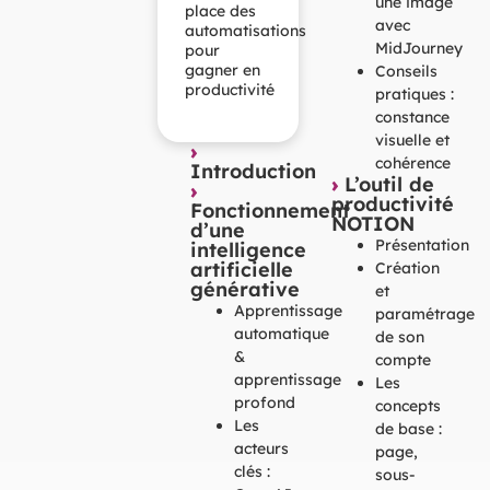
une image
place des
avec
automatisations
MidJourney
pour
gagner en
Conseils
productivité
pratiques :
constance
visuelle et
›
cohérence
Introduction
›
L’outil de
›
productivité
Fonctionnement
NOTION
d’une
Présentation
intelligence
artificielle
Création
générative
et
Apprentissage
paramétrage
automatique
de son
&
compte
apprentissage
Les
profond
concepts
Les
de base :
acteurs
page,
clés :
sous-