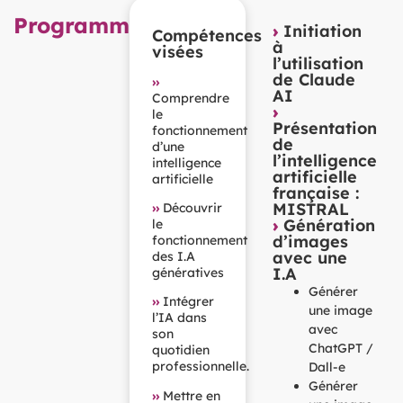
Programme
›
Initiation
Compétences
à
visées
l’utilisation
de Claude
››
AI
Comprendre
›
le
Présentation
fonctionnement
de
d’une
l’intelligence
intelligence
artificielle
artificielle
française :
MISTRAL
››
Découvrir
›
Génération
le
d’images
fonctionnement
avec une
des I.A
I.A
génératives
Générer
››
Intégrer
une image
l’IA dans
avec
son
ChatGPT /
quotidien
professionnelle.
Dall-e
Générer
››
Mettre en