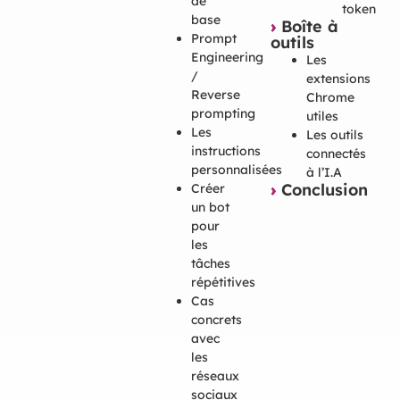
de
token
base
›
Boîte à
Prompt
outils
Engineering
Les
/
extensions
Reverse
Chrome
prompting
utiles
Les
Les outils
instructions
connectés
personnalisées
à l’I.A
›
Conclusion
Créer
un bot
pour
les
tâches
répétitives
Cas
concrets
avec
les
réseaux
sociaux