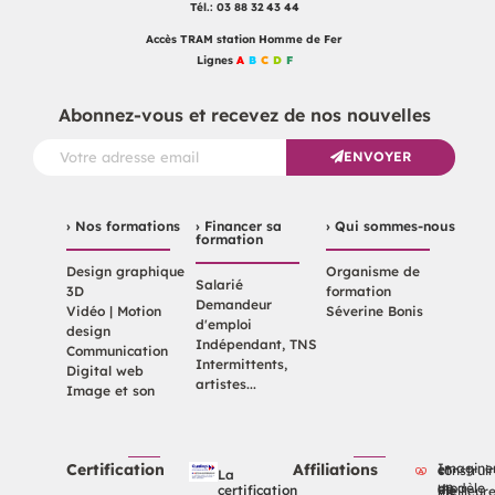
Tél.: 03 88 32 43 44
Accès TRAM station Homme de Fer
Lignes
A
B
C
D
F
Abonnez-vous et recevez de nos nouvelles
ENVOYER
› Nos formations
› Financer sa
› Qui sommes-nous
formation
Design graphique
Organisme de
Salarié
3D
formation
Demandeur
Vidéo | Motion
Séverine Bonis
d'emploi
design
Indépendant, TNS
Communication
Intermittents,
Digital web
artistes...
Image et son
Certification
Affiliations
Imaginer et constr
La
certification
un modèle de vie meilleu