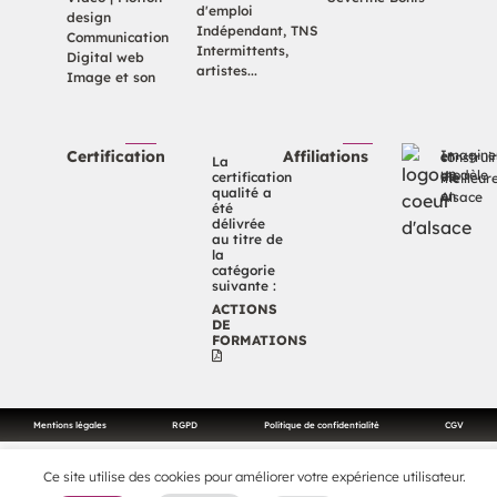
d'emploi
design
Indépendant, TNS
Communication
Intermittents,
Digital web
artistes...
Image et son
Certification
Affiliations
Imaginer et constr
La
certification
un modèle de vie meille
qualité a
en Alsace
été
délivrée
au titre de
la
catégorie
suivante :
ACTIONS
DE
FORMATIONS
Mentions légales
RGPD
Politique de confidentialité
CGV
Ce site utilise des cookies pour améliorer votre expérience utilisateur.