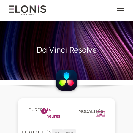
Da Vinci Resolve
DURÉE
14
MODALITÉS
heures
ÉLIGIBILITÉS