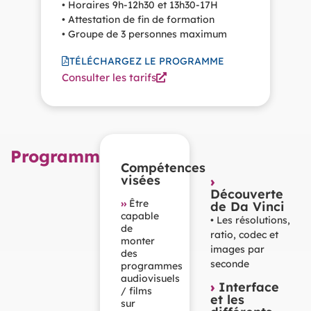
• Horaires 9h-12h30 et 13h30-17H
• Attestation de fin de formation
• Groupe de 3 personnes maximum
TÉLÉCHARGEZ LE PROGRAMME
Consulter les tarifs
Programme
Compétences
visées
›
Découverte
››
Être
de Da Vinci
capable
• Les résolutions,
de
ratio, codec et
monter
images par
des
seconde
programmes
audiovisuels
›
Interface
/ films
et les
sur