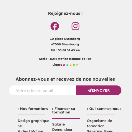
Rejoignez-nous !
10 place Gutenberg
67000 Strasbourg
Tél.: 03 88 32 43 44
Accès TRAM station Homme de Fer
Lignes
A
B
C
D
F
Abonnez-vous et recevez de nos nouvelles
ENVOYER
› Nos formations
› Financer sa
› Qui sommes-nous
formation
Design graphique
Organisme de
Salarié
3D
formation
Demandeur
Vidéo | Motion
Séverine Bonis